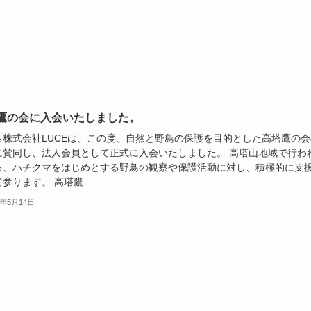
鷹の会に入会いたしました。
ち株式会社LUCEは、この度、自然と野鳥の保護を目的とした高塔鷹の会
に賛同し、法人会員として正式に入会いたしました。 高塔山地域で行わ
る、ハチクマをはじめとする野鳥の観察や保護活動に対し、積極的に支
参ります。 高塔鷹...
4年5月14日