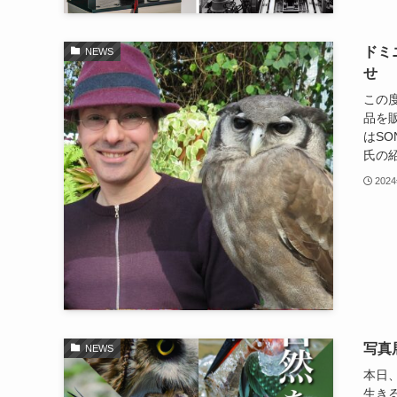
ドミ
NEWS
せ
この
品を
はSO
氏の紹介
202
写真
NEWS
本日
生き