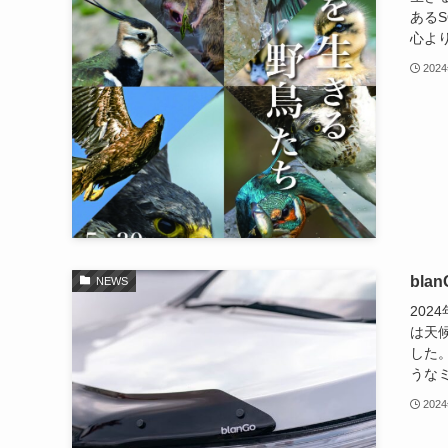
あるS
心よ
202
bl
NEWS
202
は天
した
うなミ
202