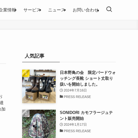
企業情報
サービス
ニュース
お問い合わせ
人気記事
日本野鳥の会 限定バードウォ
ッチング長靴 ショート丈取り
扱いを開始しました。
2024年7月16日
お
PRESS RELEASE
達
の加
SONIDORI カモフラージュテ
ント販売開始
2024年1月17日
PRESS RELEASE