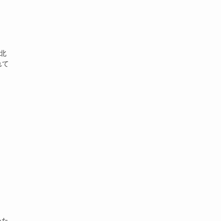
、北
れて
いた