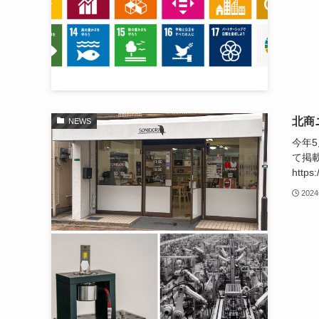
北商
NEWS
今年
て掲
https
202