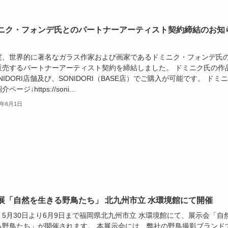
ニク・フォンデ氏とのパートナーアーティスト契約締結のお知
度、世界的に著名なガラス作家および画家であるドミニク・フォンデ氏
販売するパートナーアーティスト契約を締結しました。 ドミニク氏の作
NIDORI店舗及び、SONIDORI（BASE店）でご購入が可能です。 ドミ
ページ↓https://soni...
4年6月1日
展「自然を生きる野鳥たち」 北九州市立 水環境館にて開催
、5月30日より6月9日まで福岡県北九州市立 水環境館にて、展示会「自
る野鳥たち」が開催されます。 本展示会には、弊社の野鳥撮影ブランド