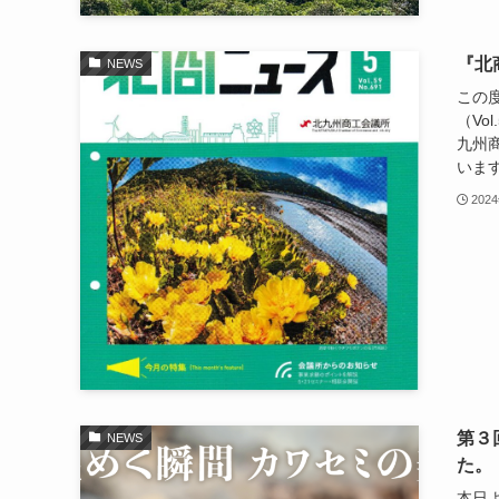
『北
NEWS
この
（Vo
九州
います
202
第３
NEWS
た。
本日