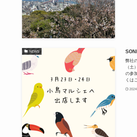
SO
NEWS
弊社の
（土
の参加
くはこちら
202