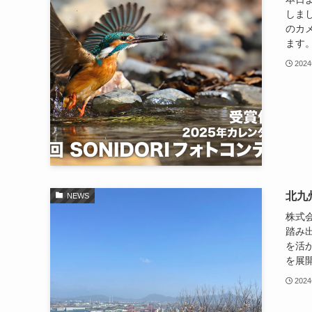
しまし
のカ
ます。
202
北九
NEWS
株式会
踏み
を活
を展開
202