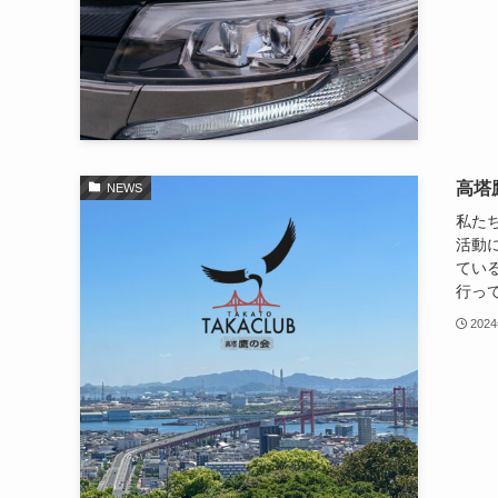
高塔
NEWS
私た
活動
てい
行って
202